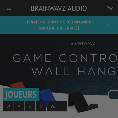
Passer
Pa
au
Navigation
contenu
LIVRAISON GRATUITE (COMMANDES
SUPÉRIEURES À 50 $)
Close
Mettre
en
Diapositive
Diapositive