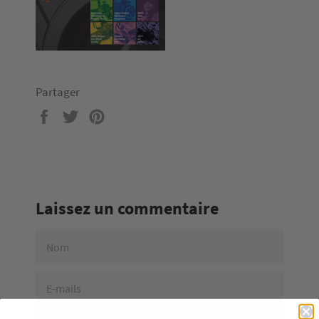
Partager
Partager
Tweeter
Épingler
sur
sur
sur
Facebook
Twitter
Pinterest
Laissez un commentaire
NOM
E-
MAILS
MESSAGE