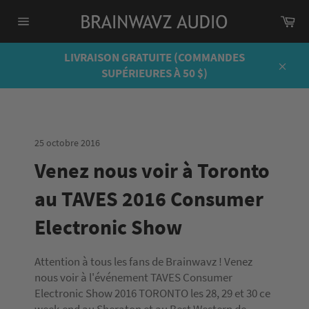
Passer
Pa
au
Navigation
contenu
LIVRAISON GRATUITE (COMMANDES
SUPÉRIEURES À 50 $)
Close
25 octobre 2016
Venez nous voir à Toronto
au TAVES 2016 Consumer
Electronic Show
Attention à tous les fans de Brainwavz ! Venez
nous voir à l'événement TAVES Consumer
Electronic Show 2016 TORONTO les 28, 29 et 30 ce
week-end au Sheraton et au Best Western de