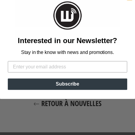
Interested in our Newsletter?
Veuillez noter que les commentaires doivent être
Stay in the know with news and promotions.
approuvés avant d'être affichés
Subscribe
RETOUR À NOUVELLES