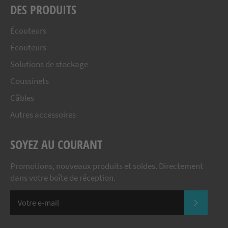
DES PRODUITS
Écouteurs
Écouteurs
Solutions de stockage
Coussinets
Câbles
Autres accessoires
SOYEZ AU COURANT
Promotions, nouveaux produits et soldes. Directement
dans votre boîte de réception.
S'INSC